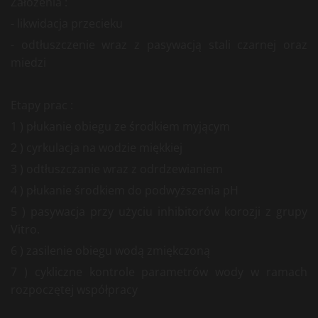
Założenia :
- likwidacja przecieku
- odtłuszczenie wraz z pasywacją stali czarnej oraz
miedzi
Etapy prac :
1 ) płukanie obiegu ze środkiem myjącym
2 ) cyrkulacja na wodzie miękkiej
3 ) odtłuszczanie wraz z odrdzewianiem
4 ) płukanie środkiem do podwyższenia pH
5 ) pasywacja przy użyciu inhibitorów korozji z grupy
Vitro.
6 ) zasilenie obiegu wodą zmiękczoną
7 ) cykliczne kontrole parametrów wody w ramach
rozpoczętej współpracy