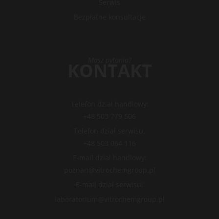
Serwis
Bezpłatne konsultacje
Masz pytania?
KONTAKT
Telefon dział handlowy:
+48 503 779 506
Telefon dział serwisu:
+48 503 064 116
E-mail dział handlowy:
poznan@vitrochemgroup.pl
E-mail dział serwisu:
laboratorium@vitrochemgroup.pl